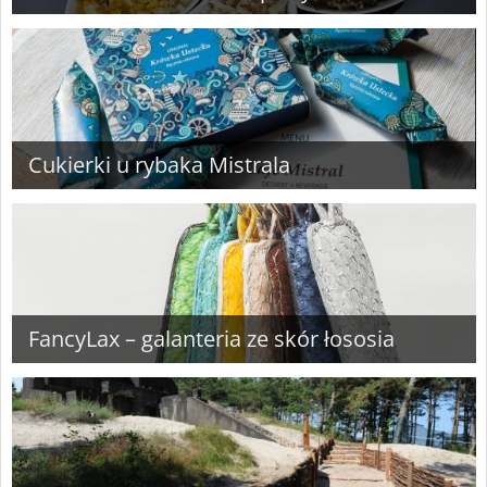
Cukierki u rybaka Mistrala
FancyLax – galanteria ze skór łososia