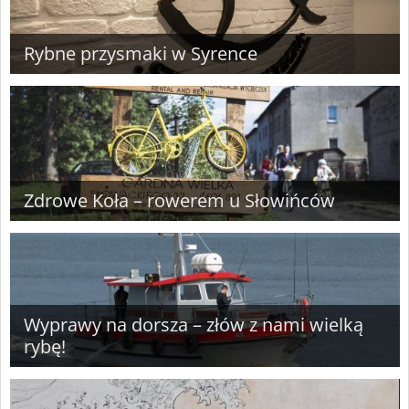
Rybne przysmaki w Syrence
Zdrowe Koła – rowerem u Słowińców
Wyprawy na dorsza – złów z nami wielką
rybę!