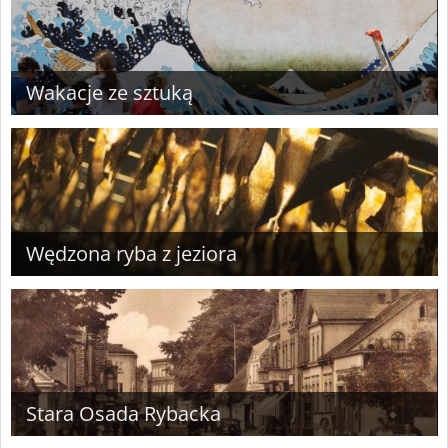
Wakacje ze sztuką
Wędzona ryba z jeziora
Stara Osada Rybacka