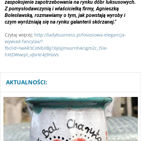
zaspokojenie zapotrzebowania na rynku dóbr luksusowych.
Z pomysłodawczynią i właścicielką firmy, Agnieszką
Bolesławską, rozmawiamy o tym, jak powstają wyroby i
czym wyróżniają się na rynku galanterii skórzanej."
Czytaj więcej:
http://ladybusiness.pl/lososiowa-elegancja-
wywiad-fancylax/?
fbclid=IwAR3CoNbXBjj16Jojjmvurnh4cigm2c_lSIe-
hXtDWwqit_vJbrkr4J9HaVs
AKTUALNOŚCI: